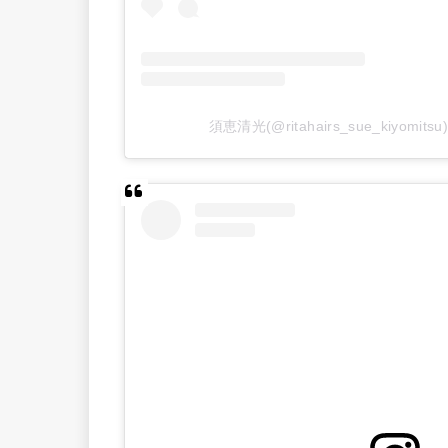
須恵清光(@ritahairs_sue_kiyom