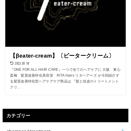
【βeater-cream】〔ビータークリーム〕
2022.03.18
『ONE FOR ALL HAIR CARE』一つで全てのヘアケアに 大阪 東心
斎橋 髪質改善特化美容室 RITA Hairs リタヘアーズ が今回紹介す
る髪質改善特化型ヘアケアケア商品は 『髪と頭皮のトリートメント
クリ...
カテゴリー